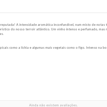
Monocasta
reputada! A intensidade aromática inconfundível, num misto de notas 
erístico do nosso terroir atlântico. Um vinho intenso e perfumado, mas
as.
icais como a líchia e algumas mais vegetais como o figo. Intenso na boc
Ainda não existem avaliações.