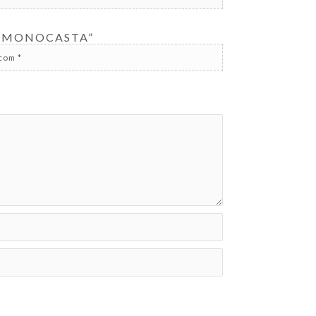
C MONOCASTA”
 com
*