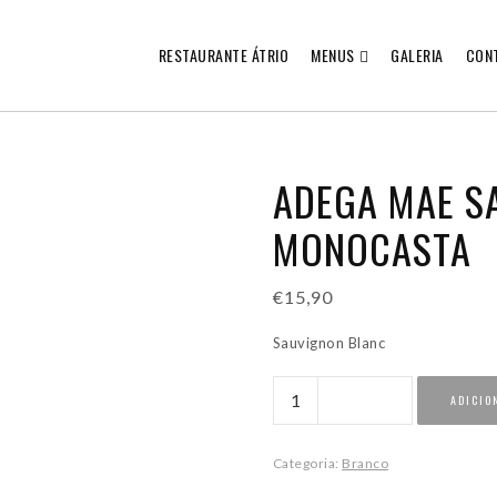
RESTAURANTE ÁTRIO
MENUS
GALERIA
CON
ADEGA MAE S
MONOCASTA
€
15,90
Sauvignon Blanc
Quantidade
ADICIO
de
Adega
Mae
Categoria:
Branco
Sauvignon
Blanc