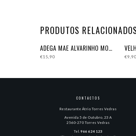
PRODUTOS RELACIONADO
ADEGA MAE ALVARINHO MONOCASTA
VEL
€
15,90
€
9,9
CONTACTOS
Restaurante Átrio Torres Vedras
Avenida 5 de Outubro, 23 A
2560-270 Torres Vedras
Tel.
966 624 123